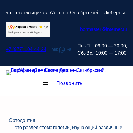
Перейти
к
ул. Текстильщиков, 7А, п. г. т. Октябрьский, г. Люберцы
содержимому
bormaster@internet.ru
Пн.-Пт.: 09:00 — 20:00,
ВКонтакте
WhatsApp
Telegram
+7 (977) 104-44-24
Сб.-Вс.: 10:00 — 17:00
Позвонить!
Ортодонтия
— это раздел стоматологии, изучающий различные