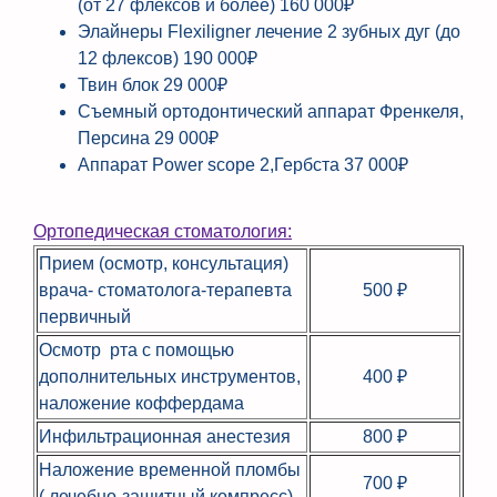
(от 27 флексов и более)
160 000₽
Элайнеры Flexiligner лечение 2 зубных дуг (до
12 флексов)
190 000₽
Твин блок
29 000₽
Съемный ортодонтический аппарат Френкеля,
Персина
29 000₽
Аппарат Power scope 2,Гербста
37 000₽
Ортопедическая стоматология:
Прием (осмотр, консультация)
врача- стоматолога-терапевта
500 ₽
первичный
Осмотр рта с помощью
дополнительных инструментов,
400 ₽
наложение коффердама
Инфильтрационная анестезия
800 ₽
Наложение временной пломбы
700 ₽
( лечебно-защитный компресс)